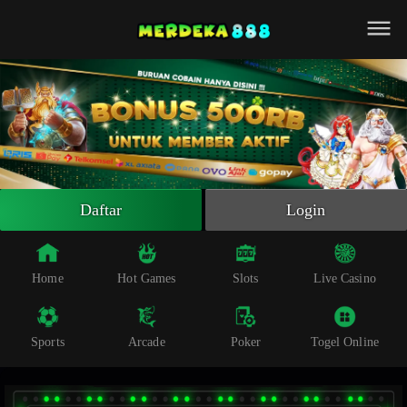
Beranda
Slot Online
Live Casino
Sportsbook
Arcade
Togel Online
Daftar
Login
Poker
Whatsapp
Home
Hot Games
Slots
Live Casino
Telegram
Sports
Arcade
Poker
Togel Online
Livechat