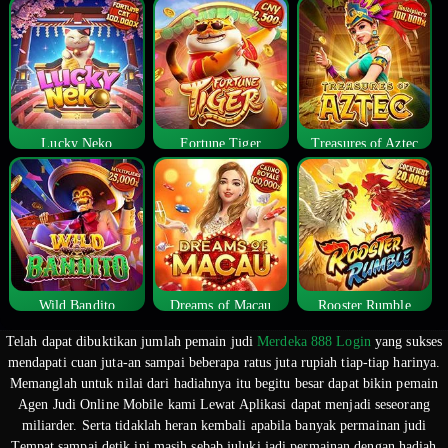
Lucky Neko
Fortune Tiger
Treasures of Aztec
Wild Bandito
Dreams of Macau
Rooster Rumble
Telah dapat dibuktikan jumlah pemain judi
Merdeka 888 Login
yang sukses
mendapati cuan juta-an sampai beberapa ratus juta rupiah tiap-tiap harinya.
Memanglah untuk nilai dari hadiahnya itu begitu besar dapat bikin pemain
Agen Judi Online Mobile kami Lewat Aplikasi dapat menjadi seseorang
miliarder. Serta tidaklah heran kembali apabila banyak permainan judi
Tempat sampai detik ini masih sebab juluki jadi permainan dengan hadiah