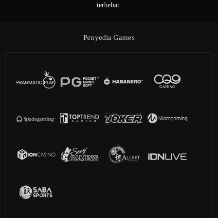
terhebat.
Penyedia Games