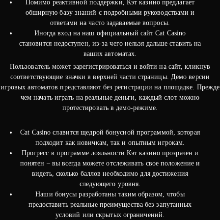
Помимо реактивной поддержки, Кэт казино предлагает
обширную базу знаний с подробными руководствами и
ответами на часто задаваемые вопросы.
Иногда вход на наш официальный сайт Cat Casino
становится недоступен, из-за чего нельзя дальше ставить на
ваших автоматах.
Пользователь может зарегистрироваться и войти на сайт, кликнув
соответствующие значки в верхней части страницы. Демо версии
игровых автоматов представляют без регистрации на площадке. Прежде
чем начать играть на реальные деньги, каждый слот можно
протестировать в демо-режиме.
Cat Casino славится щедрой бонусной программой, которая
подходит как новичкам, так и опытным игрокам.
Прогресс в программе лояльности Кэт казино прозрачен и
понятен – вы всегда можете отслеживать свое положение и
видеть, сколько баллов необходимо для достижения
следующего уровня.
Наши бонусы разработаны таким образом, чтобы
предоставить реальные преимущества без запутанных
условий или скрытых ограничений.