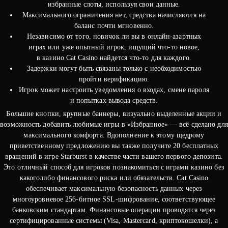
избранные слоты, используя свои данные.
Максимального ограничения нет, средства начисляются на
баланс почти мгновенно.
Независимо от того, новичок ли вы в онлайн-азартных
играх или уже опытный игрок, ищущий что-то новое,
в казино Cat Casino найдется что-то для каждого.
Задержки могут быть связаны только с необходимостью
пройти верификацию.
Игрок может настроить уведомления о входах, смене пароля
и попытках вывода средств.
Большие кнопки, крупные баннеры, визуально выделенные акции и
возможность добавить любимые игры в «Избранное» — всё сделано для
максимального комфорта. Вдополнение к этому щедрому
приветственному предложению вы также получите 20 бесплатных
вращений в игре Starburst в качестве части вашего первого депозита.
Это отличный способ для игроков познакомиться с играми казино без
какоголибо финансового риска или обязательств. Cat Casino
обеспечивает максимальную безопасность данных через
многоуровневое 256-битное SSL-шифрование, соответствующее
банковским стандартам. Финансовые операции проводятся через
сертифицированные системы (Visa, Mastercard, криптокошелки), а