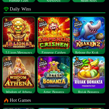
Fortune Gods
SixSixSix
Beam Boys
Daily Wins
5 Lions Megaways
Emperor Caishen
Release the Kraken 2
Wisdom of Athena
Aztec Bonanza
Rujak Bonanza
Hot Games