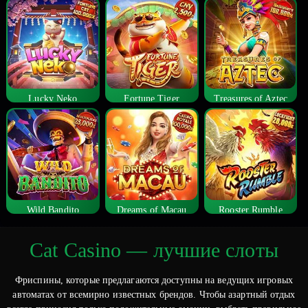
Lucky Neko
Fortune Tiger
Treasures of Aztec
Wild Bandito
Dreams of Macau
Rooster Rumble
Cat Casino — лучшие слоты
Фриспины, которые предлагаются доступны на ведущих игровых
автоматах от всемирно известных брендов. Чтобы азартный отдых